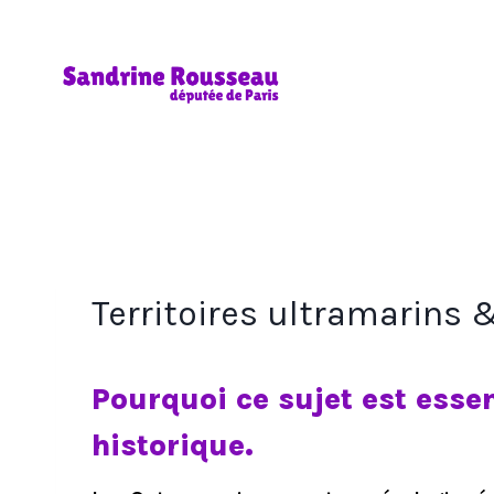
Aller
au
contenu
Territoires ultramarins 
Pourquoi ce sujet est esse
historique.